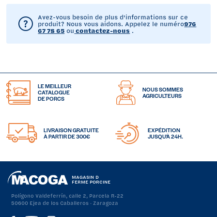
Avez-vous besoin de plus d'informations sur ce
produit? Nous vous aidons. Appelez le numéro
976
67 78 65
ou
contactez-nous
.
LE MEILLEUR
NOUS SOMMES
CATALOGUE
AGRICULTEURS
DE PORCS
LIVRAISON GRATUITE
EXPÉDITION
À PARTIR DE 300€
JUSQU'À 24H.
MAGASIN D
FERME PORCINE
Polígono Valdeferrín, calle 2, Parcela R-22
50600 Ejea de los Caballeros · Zaragoza