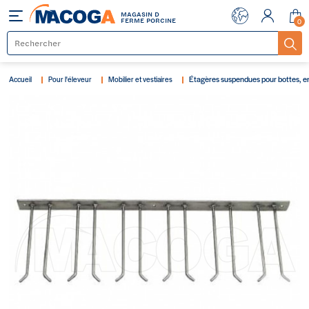
MAGASIN D
Menu
FERME PORCINE
0
Étagères suspendues pour bottes, en
Accueil
Pour l'éleveur
Mobilier et vestiaires