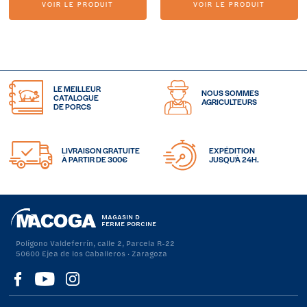
VOIR LE PRODUIT
VOIR LE PRODUIT
LE MEILLEUR
NOUS SOMMES
CATALOGUE
AGRICULTEURS
DE PORCS
LIVRAISON GRATUITE
EXPÉDITION
À PARTIR DE 300€
JUSQU'À 24H.
MAGASIN D
FERME PORCINE
Polígono Valdeferrín, calle 2, Parcela R-22
50600 Ejea de los Caballeros · Zaragoza
Visítanos
Visítanos
Visítanos