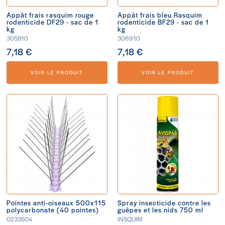
Appât frais rasquim rouge
Appât frais bleu Rasquim
rodenticide DF29 - sac de 1
rodenticide BF29 - sac de 1
kg
kg
305810
306910
7,18 €
7,18 €
VOIR LE PRODUIT
VOIR LE PRODUIT
Pointes anti-oiseaux 500x115
Spray insecticide contre les
polycarbonate (40 pointes)
guêpes et les nids 750 ml
0233504
INSQUIM