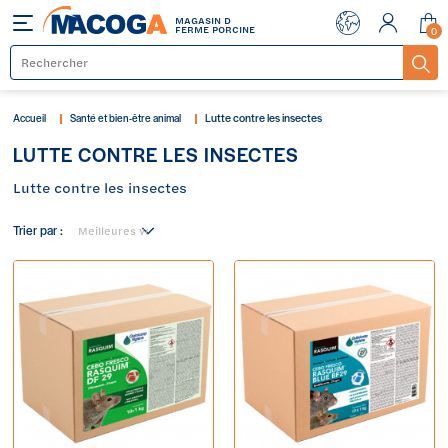
MAGASIN D
Menu
FERME PORCINE
0
Lutte contre les insectes
Accueil
Santé et bien-être animal
LUTTE CONTRE LES INSECTES
Lutte contre les insectes
Trier par :