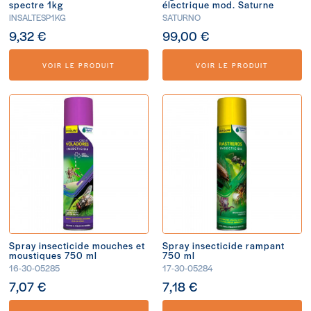
spectre 1kg
électrique mod. Saturne
INSALTESP1KG
SATURNO
9,32 €
99,00 €
VOIR LE PRODUIT
VOIR LE PRODUIT
Spray insecticide mouches et
Spray insecticide rampant
moustiques 750 ml
750 ml
16-30-05285
17-30-05284
7,07 €
7,18 €