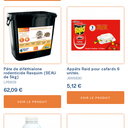
Pâte de diféthialone
Appâts Raid pour cafards 6
rodenticide Rasquim (SEAU
unités.
de 5kg)
J666830
LP5905
5,12 €
62,09 €
VOIR LE PRODUIT
VOIR LE PRODUIT