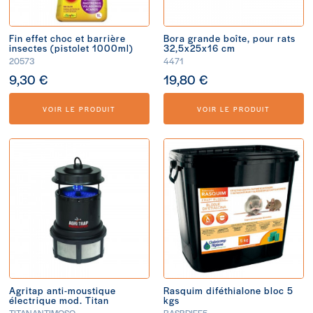
Fin effet choc et barrière
Bora grande boîte, pour rats
insectes (pistolet 1000ml)
32,5x25x16 cm
20573
4471
9,30 €
19,80 €
VOIR LE PRODUIT
VOIR LE PRODUIT
Agritap anti-moustique
Rasquim diféthialone bloc 5
électrique mod. Titan
kgs
TITANANTIMOSQ
RASBDIFE5