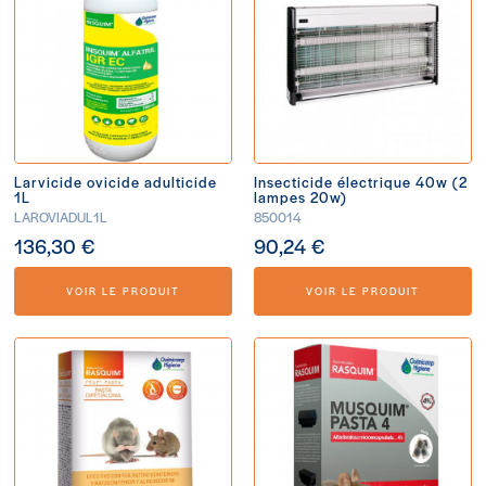
Larvicide ovicide adulticide
Insecticide électrique 40w (2
1L
lampes 20w)
LAROVIADUL1L
850014
136,30 €
90,24 €
VOIR LE PRODUIT
VOIR LE PRODUIT