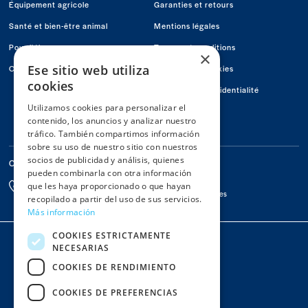
en
en
en
Équipement agricole
Garanties et retours
Facebook
Youtube
Instagram
Santé et bien-être animal
Mentions légales
Pour l'éleveur
Termes et conditions
×
Ese sitio web utiliza
Offers
Politique de Cookies
cookies
Politique de confidentialité
Utilizamos cookies para personalizar el
Conócenos
contenido, los anuncios y analizar nuestro
Contactez-nous
tráfico. También compartimos información
sobre su uso de nuestro sitio con nuestros
socios de publicidad y análisis, quienes
Contactez-nous
pueden combinarla con otra información
Par Email
976 67 78 65
que les haya proporcionado o que hayan
info@macoga.es
De 8h à 13h et de 15h à 18h
recopilado a partir del uso de sus servicios.
Más información
Colaboradors
COOKIES ESTRICTAMENTE
NECESARIAS
COOKIES DE RENDIMIENTO
COOKIES DE PREFERENCIAS