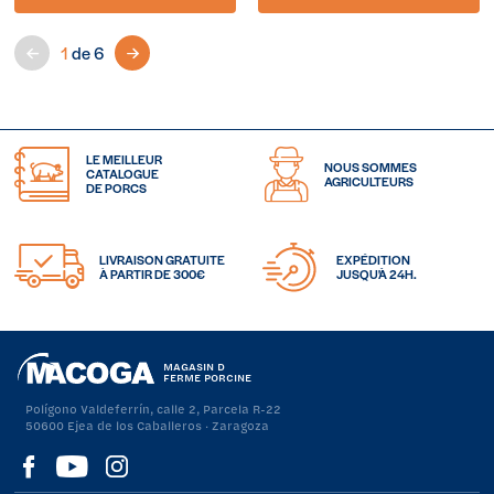
1
de 6
LE MEILLEUR
NOUS SOMMES
CATALOGUE
AGRICULTEURS
DE PORCS
LIVRAISON GRATUITE
EXPÉDITION
À PARTIR DE 300€
JUSQU'À 24H.
MAGASIN D
FERME PORCINE
Polígono Valdeferrín, calle 2, Parcela R-22
50600 Ejea de los Caballeros · Zaragoza
Visítanos
Visítanos
Visítanos