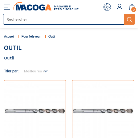
MAGASIN D
Menu
FERME PORCINE
0
Outil
Accueil
Pour l'éleveur
OUTIL
Outil
Trier par :