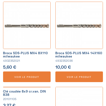
Broca SDS-PLUS MX4 8X110
Broca SDS-PLUS MX4 14X160
milwaukee
milwaukee
4932352021
4932352036
5,60 €
10,00 €
VOIR LE PRODUIT
VOIR LE PRODUIT
Clé coudée 8x9 cr.van. DIN
838
20101105
3,27 €