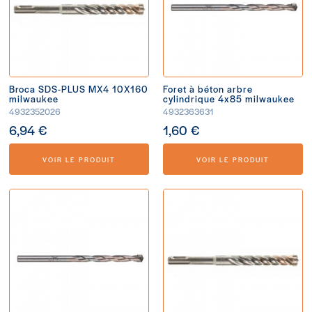
Broca SDS-PLUS MX4 10X160
Foret à béton arbre
milwaukee
cylindrique 4x85 milwaukee
4932352026
4932363631
6,94 €
1,60 €
VOIR LE PRODUIT
VOIR LE PRODUIT