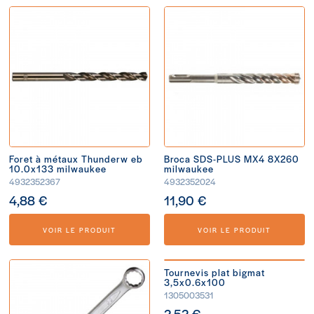
Foret à métaux Thunderw eb
Broca SDS-PLUS MX4 8X260
10.0x133 milwaukee
milwaukee
4932352367
4932352024
4,88 €
11,90 €
VOIR LE PRODUIT
VOIR LE PRODUIT
Tournevis plat bigmat
3,5x0.6x100
1305003531
2,52 €