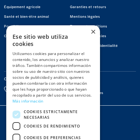
en
en
en
Équipement agricole
Garanties et retours
Facebook
Youtube
Instagram
Santé et bien-être animal
Mentions légales
Pour l'éleveur
Termes et conditions
×
Ese sitio web utiliza
Offers
Politique de Cookies
cookies
Politique de confidentialité
Utilizamos cookies para personalizar el
Conócenos
contenido, los anuncios y analizar nuestro
Contactez-nous
tráfico. También compartimos información
sobre su uso de nuestro sitio con nuestros
socios de publicidad y análisis, quienes
Contactez-nous
pueden combinarla con otra información
Par Email
976 67 78 65
que les haya proporcionado o que hayan
info@macoga.es
De 8h à 13h et de 15h à 18h
recopilado a partir del uso de sus servicios.
Más información
Colaboradors
COOKIES ESTRICTAMENTE
NECESARIAS
COOKIES DE RENDIMIENTO
COOKIES DE PREFERENCIAS