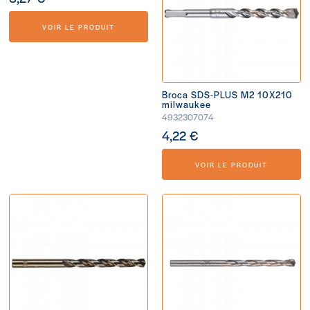
VOIR LE PRODUIT
Broca SDS-PLUS M2 10X210
milwaukee
4932307074
4,22 €
VOIR LE PRODUIT