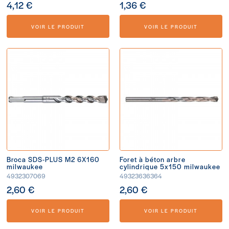
4,12 €
1,36 €
VOIR LE PRODUIT
VOIR LE PRODUIT
Broca SDS-PLUS M2 6X160
Foret à béton arbre
milwaukee
cylindrique 5x150 milwaukee
4932307069
49323636364
2,60 €
2,60 €
VOIR LE PRODUIT
VOIR LE PRODUIT