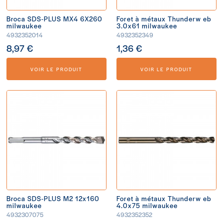
Broca SDS-PLUS MX4 6X260
Foret à métaux Thunderw eb
milwaukee
3.0x61 milwaukee
4932352014
4932352349
8,97 €
1,36 €
VOIR LE PRODUIT
VOIR LE PRODUIT
Broca SDS-PLUS M2 12x160
Foret à métaux Thunderw eb
milwaukee
4.0x75 milwaukee
4932307075
4932352352