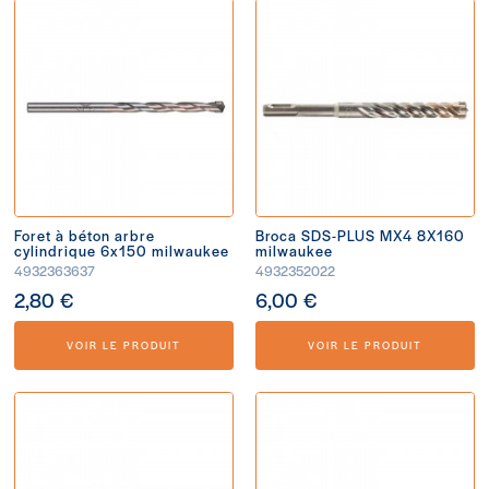
Foret à béton arbre
Broca SDS-PLUS MX4 8X160
cylindrique 6x150 milwaukee
milwaukee
4932363637
4932352022
2,80 €
6,00 €
VOIR LE PRODUIT
VOIR LE PRODUIT