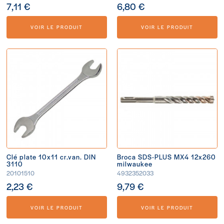
7,11 €
6,80 €
VOIR LE PRODUIT
VOIR LE PRODUIT
Clé plate 10x11 cr.van. DIN
Broca SDS-PLUS MX4 12x260
3110
milwaukee
20101510
4932352033
2,23 €
9,79 €
VOIR LE PRODUIT
VOIR LE PRODUIT