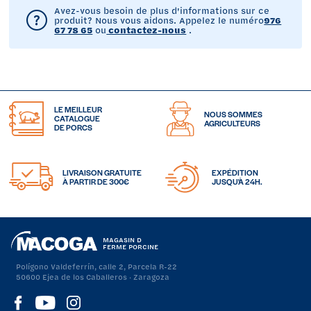
Avez-vous besoin de plus d'informations sur ce
produit? Nous vous aidons. Appelez le numéro
976
67 78 65
ou
contactez-nous
.
LE MEILLEUR
NOUS SOMMES
CATALOGUE
AGRICULTEURS
DE PORCS
LIVRAISON GRATUITE
EXPÉDITION
À PARTIR DE 300€
JUSQU'À 24H.
MAGASIN D
FERME PORCINE
Polígono Valdeferrín, calle 2, Parcela R-22
50600 Ejea de los Caballeros · Zaragoza