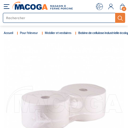
MAGASIN D
Menu
FERME PORCINE
0
Bobine de cellulose industrielle éco
Accueil
Pour l'éleveur
Mobilier et vestiaires