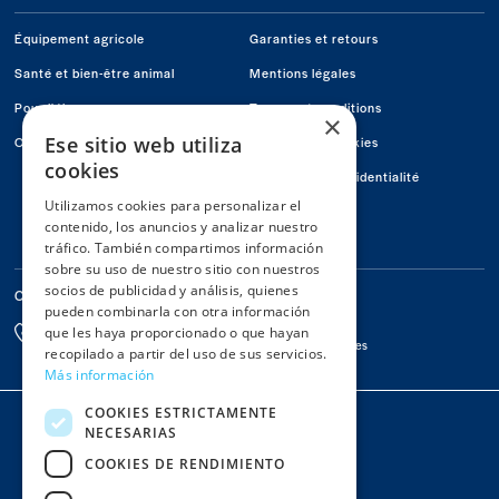
Visítanos
Visítanos
Visítanos
en
en
en
Équipement agricole
Garanties et retours
Facebook
Youtube
Instagram
Santé et bien-être animal
Mentions légales
Pour l'éleveur
Termes et conditions
×
Ese sitio web utiliza
Offers
Politique de Cookies
cookies
Politique de confidentialité
Utilizamos cookies para personalizar el
Conócenos
contenido, los anuncios y analizar nuestro
Contactez-nous
tráfico. También compartimos información
sobre su uso de nuestro sitio con nuestros
socios de publicidad y análisis, quienes
Contactez-nous
pueden combinarla con otra información
Par Email
976 67 78 65
que les haya proporcionado o que hayan
info@macoga.es
De 8h à 13h et de 15h à 18h
recopilado a partir del uso de sus servicios.
Más información
Colaboradors
COOKIES ESTRICTAMENTE
NECESARIAS
COOKIES DE RENDIMIENTO