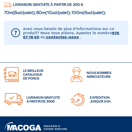
LIVRAISON GRATUITE À PARTIR DE 300 €
70m(8ud/palet); 80m(10ud/palet); 100m(6ud/palet);
Avez-vous besoin de plus d'informations sur ce
produit? Nous vous aidons. Appelez le numéro
976
67 78 65
ou
contactez-nous
.
LE MEILLEUR
NOUS SOMMES
CATALOGUE
AGRICULTEURS
DE PORCS
LIVRAISON GRATUITE
EXPÉDITION
À PARTIR DE 300€
JUSQU'À 24H.
MAGASIN D
FERME PORCINE