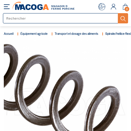
MAGASIN D
Menu
FERME PORCINE
0
Spirale/hélice flex
Accueil
Équipement agricole
Transport et dosage des aliments