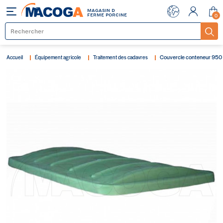
MAGASIN D
Menu
FERME PORCINE
0
Couvercle conteneur 950 l
Accueil
Équipement agricole
Traitement des cadavres