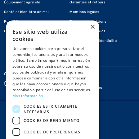
en
en
en
Équipement agricole
Garanties et retours
Facebook
Youtube
Instagram
Santé et bien-être animal
Mentions légales
Pour l'éleveur
Termes et conditions
×
Ese sitio web utiliza
Offers
Politique de Cookies
cookies
Politique de confidentialité
Utilizamos cookies para personalizar el
Conócenos
contenido, los anuncios y analizar nuestro
Contactez-nous
tráfico. También compartimos información
sobre su uso de nuestro sitio con nuestros
socios de publicidad y análisis, quienes
Contactez-nous
pueden combinarla con otra información
Par Email
976 67 78 65
que les haya proporcionado o que hayan
info@macoga.es
De 8h à 13h et de 15h à 18h
recopilado a partir del uso de sus servicios.
Más información
Colaboradors
COOKIES ESTRICTAMENTE
NECESARIAS
COOKIES DE RENDIMIENTO
COOKIES DE PREFERENCIAS