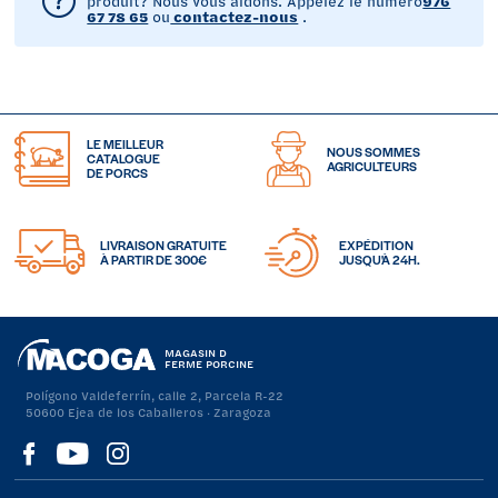
produit? Nous vous aidons. Appelez le numéro
976
67 78 65
ou
contactez-nous
.
LE MEILLEUR
NOUS SOMMES
CATALOGUE
AGRICULTEURS
DE PORCS
LIVRAISON GRATUITE
EXPÉDITION
À PARTIR DE 300€
JUSQU'À 24H.
MAGASIN D
FERME PORCINE
Polígono Valdeferrín, calle 2, Parcela R-22
50600 Ejea de los Caballeros · Zaragoza
Visítanos
Visítanos
Visítanos