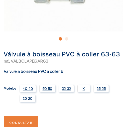
Válvule à boisseau PVC à coller 63-63
ref.:
VALBOLAPEGAR63
Válvule à boisseau PVC à coller 6
Modelos
40-40
50-50
32-32
X
25-25
20-20
CONSULTAR