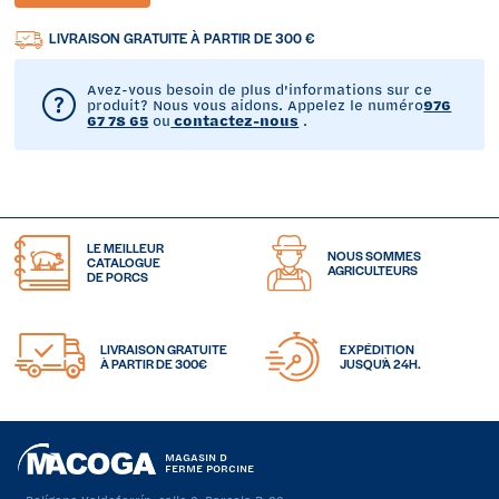
LIVRAISON GRATUITE À PARTIR DE 300 €
Avez-vous besoin de plus d'informations sur ce
produit? Nous vous aidons. Appelez le numéro
976
67 78 65
ou
contactez-nous
.
LE MEILLEUR
NOUS SOMMES
CATALOGUE
AGRICULTEURS
DE PORCS
LIVRAISON GRATUITE
EXPÉDITION
À PARTIR DE 300€
JUSQU'À 24H.
MAGASIN D
FERME PORCINE