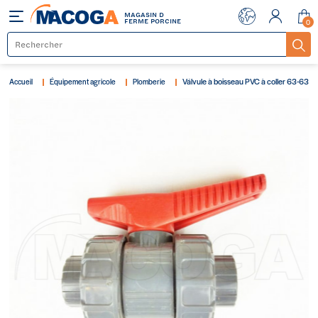
MAGASIN D
Menu
FERME PORCINE
0
Válvule à boisseau PVC à coller 63-63
Accueil
Équipement agricole
Plomberie