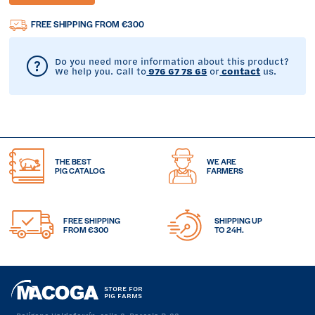
FREE SHIPPING FROM €300
Do you need more information about this product?
We help you. Call to
976 67 78 65
or
contact
us.
THE BEST
WE ARE
PIG CATALOG
FARMERS
FREE SHIPPING
SHIPPING UP
FROM €300
TO 24H.
STORE FOR
PIG FARMS