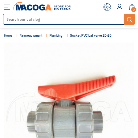
STORE FOR
Menu
PIG FARMS
0
Socket PVC ball valve 25-25
Home
Farm equipment
Plumbing